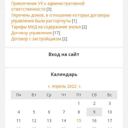
Привлечение УК к административной
ответственности
[3]
Перечень домов, в отношении которых договоры
управления были расторгнуты
[1]
Тарифы МКД на содержание жилья
[2]
Договор управления
[17]
Договор с застройщиком
[2]
Вход на сайт
Календарь
«
Апрель 2022
»
Пн
Вт
Ср
Чт
Пт
Сб
Вс
1
2
3
4
5
6
7
8
9
10
11
12
13
14
15
16
17